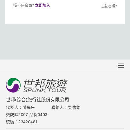
還不是會員?
立即加入
忘記密碼?
關於世邦
聯絡我們
下載專區
世邦(綜合)旅行社股份有限公司
代表人：陳屬庄
聯絡人：吳書銘
取消訂單說明
交觀綜2007 品保0403
隱私權保護政策
統編：23420481