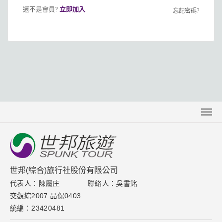
還不是會員?
立即加入
忘記密碼?
關於世邦
聯絡我們
下載專區
世邦(綜合)旅行社股份有限公司
代表人：陳屬庄
聯絡人：吳書銘
取消訂單說明
交觀綜2007 品保0403
隱私權保護政策
統編：23420481